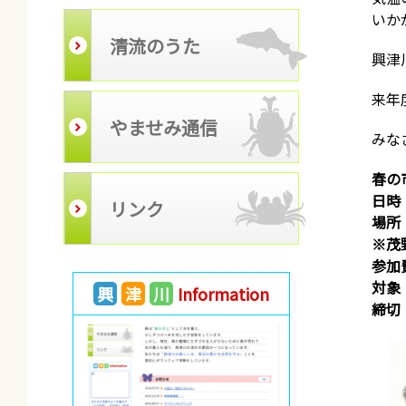
いか
清流のうた
興津
来年
やませみ通信
みな
春の
日時：
リンク
場所
※茂
参加費
対象
興
津
川
Information
締切