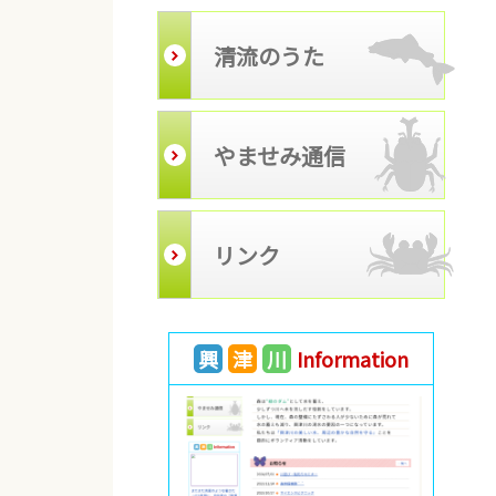
清流のうた
やませみ通信
リンク
興
津
川
Information