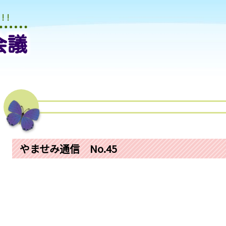
 !
会議
やませみ通信 No.45