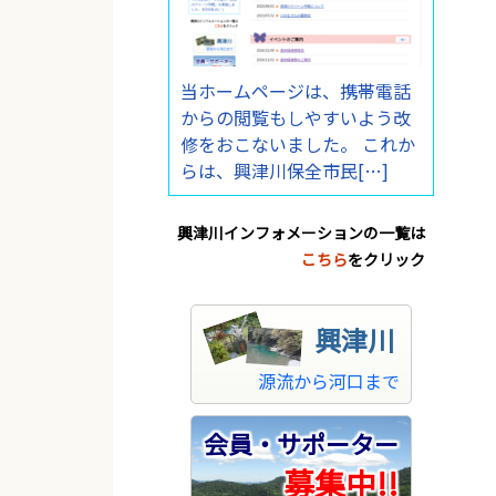
当ホームページは、携帯電話
からの閲覧もしやすいよう改
修をおこないました。 これか
らは、興津川保全市民[…]
興津川インフォメーションの一覧は
こちら
をクリック
興津川
源流から河口まで
会員・サポーター
募集中!!