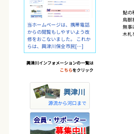
鮎の
鳥獣
当ホームページは、携帯電話
無事
からの閲覧もしやすいよう改
木札
修をおこないました。 これか
らは、興津川保全市民[…]
興津川インフォメーションの一覧は
こちら
をクリック
興津川
源流から河口まで
会員・サポーター
募集中!!