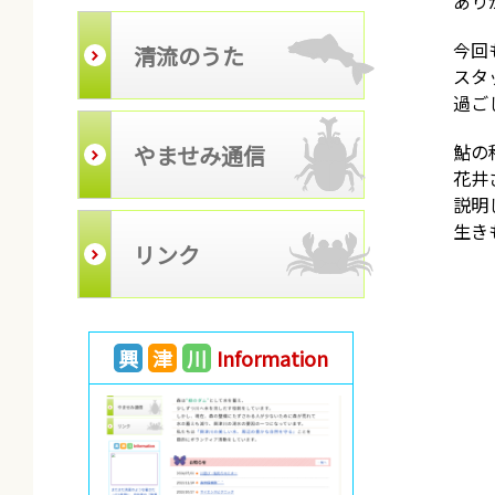
あり
今回
清流のうた
スタ
過ご
鮎の
やませみ通信
花井
説明
生き
リンク
興
津
川
Information