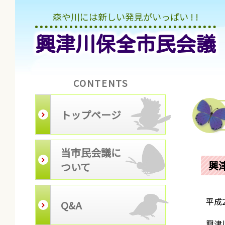
森や川には新しい発見がいっぱい ! !
興津川保全市民会議
CONTENTS
トップページ
当市民会議に
興
ついて
平成
Q&A
興津