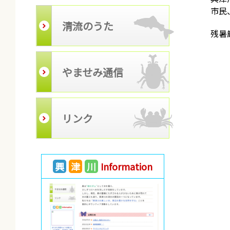
市民
清流のうた
残暑
やませみ通信
リンク
興
津
川
Information